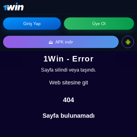
Giriş Yap
Üye Ol
APK indir
1Win - Error
Sayfa silindi veya taşındı.
Web sitesine git
404
Sayfa bulunamadı