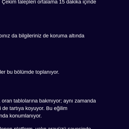
Çekim talepleri ortalama 15 dakika içinde
nız da bilgileriniz de koruma altında
ler bu bölümde toplanıyor.
i
a oran tablolarına bakmıyor; aynı zamanda
 de tartıya koyuyor. Bu eğilim
sında konumlanıyor.