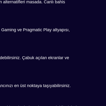
n alternatifleri masada. Canlı bahis
on Gaming ve Pragmatic Play altyapısı,
bilirsiniz. Çabuk açılan ekranlar ve
ncınızı en üst noktaya taşıyabilirsiniz.