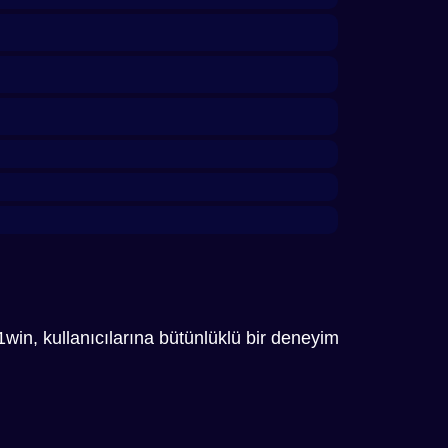
1win, kullanıcılarına bütünlüklü bir deneyim