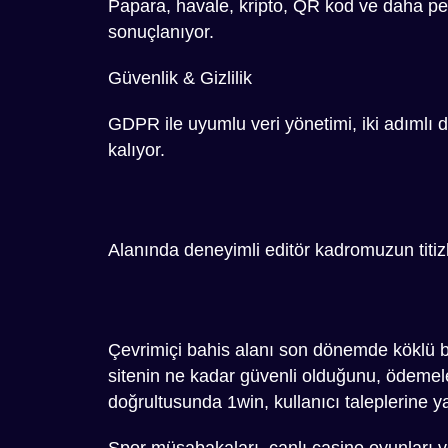
Papara, havale, kripto, QR kod ve daha pe
sonuçlanıyor.
Güvenlik & Gizlilik
GDPR ile uyumlu veri yönetimi, iki adımlı 
kalıyor.
Alanında deneyimli editör kadromuzun titiz
Çevrimiçi bahis alanı son dönemde köklü b
sitenin ne kadar güvenli olduğunu, ödemeler
doğrultusunda 1win, kullanıcı taleplerine 