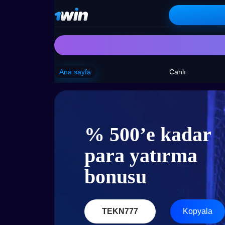
Ana sayfa
Canlı
% 500’e kadar
para yatırma
bonusu
TEKN777
Kopyala