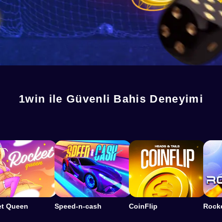
1win ile Güvenli Bahis Deneyimi
et Queen
Speed-n-cash
CoinFlip
Rock