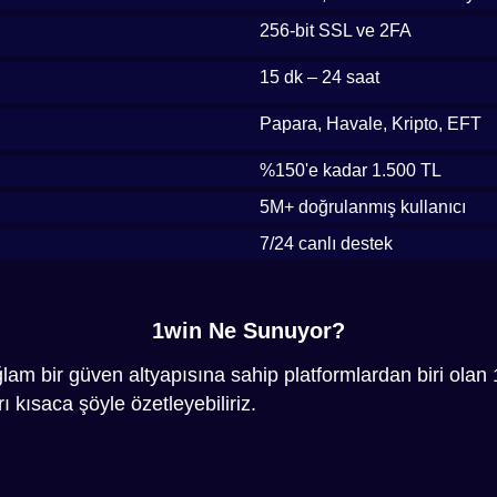
256-bit SSL ve 2FA
15 dk – 24 saat
Papara, Havale, Kripto, EFT
%150'e kadar 1.500 TL
5M+ doğrulanmış kullanıcı
7/24 canlı destek
1win Ne Sunuyor?
am bir güven altyapısına sahip platformlardan biri olan 
ı kısaca şöyle özetleyebiliriz.