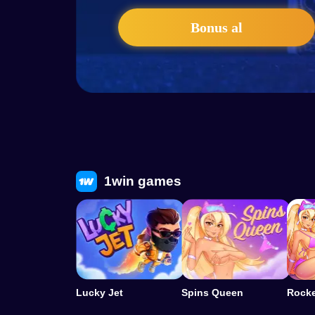
Bonus al
1win games
Lucky Jet
Spins Queen
Rock