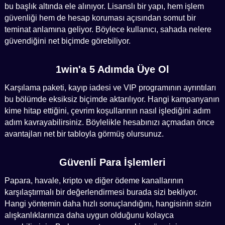
bu başlık altında ele alınıyor. Lisanslı bir yapı, hem işlem
güvenliği hem de hesap koruması açısından somut bir
teminat anlamına geliyor. Böylece kullanıcı, sahada nelere
güvendiğini net biçimde görebiliyor.
1win'a 5 Adımda Üye Ol
Karşılama paketi, kayıp iadesi ve VIP programının ayrıntıları
bu bölümde eksiksiz biçimde aktarılıyor. Hangi kampanyanın
kime hitap ettiğini, çevrim koşullarının nasıl işlediğini adım
adım kavrayabilirsiniz. Böylelikle hesabınızı açmadan önce
avantajları net bir tabloyla görmüş olursunuz.
Güvenli Para İşlemleri
Papara, havale, kripto ve diğer ödeme kanallarının
karşılaştırmalı bir değerlendirmesi burada sizi bekliyor.
Hangi yöntemin daha hızlı sonuçlandığını, hangisinin sizin
alışkanlıklarınıza daha uygun olduğunu kolayca