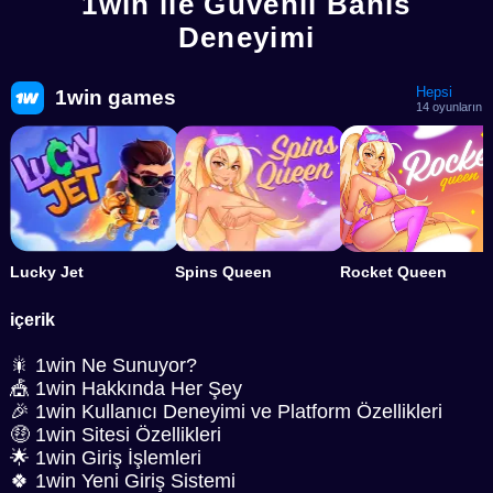
1win ile Güvenli Bahis
Deneyimi
Hepsi
1win games
14 oyunların
Lucky Jet
Spins Queen
Rocket Queen
içerik
🎇 1win Ne Sunuyor?
🎪 1win Hakkında Her Şey
🎉 1win Kullanıcı Deneyimi ve Platform Özellikleri
🤑 1win Sitesi Özellikleri
🌟 1win Giriş İşlemleri
🍀 1win Yeni Giriş Sistemi