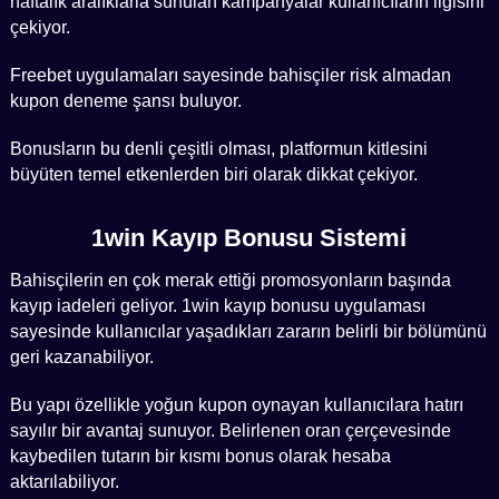
haftalık aralıklarla sunulan kampanyalar kullanıcıların ilgisini
çekiyor.
Freebet uygulamaları sayesinde bahisçiler risk almadan
kupon deneme şansı buluyor.
Bonusların bu denli çeşitli olması, platformun kitlesini
büyüten temel etkenlerden biri olarak dikkat çekiyor.
1win Kayıp Bonusu Sistemi
Bahisçilerin en çok merak ettiği promosyonların başında
kayıp iadeleri geliyor. 1win kayıp bonusu uygulaması
sayesinde kullanıcılar yaşadıkları zararın belirli bir bölümünü
geri kazanabiliyor.
Bu yapı özellikle yoğun kupon oynayan kullanıcılara hatırı
sayılır bir avantaj sunuyor. Belirlenen oran çerçevesinde
kaybedilen tutarın bir kısmı bonus olarak hesaba
aktarılabiliyor.