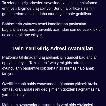
Tazelenen giriş adresleri sayesinde kullanıcılar platforma
emniyetli biçimde ulaşabiliyor. Bununla birlikte sistemin
genel performansı da daha oturmuş bir hale getiriliyor.
Bahisçilerin yalnızca resmi kanallardan paylaşılan
bağlantıları seçmesi, güvenlik açısından son derece kritik bir
nokta olarak öne çıkıyor.
1win Yeni Giriş Adresi Avantajları
Platforma takılmadan ulaşabilmek için güncel bağlantılar
epey belirleyici. Tazelenen 1win yeni giriş adresi,
oyuncuların bağlantıyı çok daha hızlı kurmasına olanak
tanıyor.
Özellikle canlı bahis esnasında bağlantının yüksek hızda
olması, oranlardaki ani değişimlerin gözden kaçmamasına
yardımcı oluyor.
Mobilden oynayanlar açısından da yeni giriş çözümleri