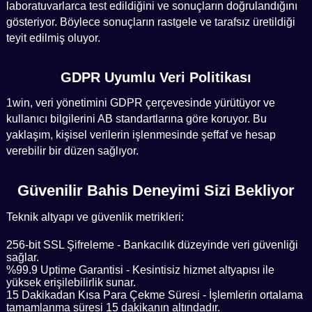
laboratuvarlarca test edildiğini ve sonuçların doğrulandığını
gösteriyor. Böylece sonuçların rastgele ve tarafsız üretildiği
teyit edilmiş oluyor.
GDPR Uyumlu Veri Politikası
1win, veri yönetimini GDPR çerçevesinde yürütüyor ve
kullanıcı bilgilerini AB standartlarına göre koruyor. Bu
yaklaşım, kişisel verilerin işlenmesinde şeffaf ve hesap
verebilir bir düzen sağlıyor.
Güvenilir Bahis Deneyimi Sizi Bekliyor
Teknik altyapı ve güvenlik metrikleri:
256-bit SSL Şifreleme - Bankacılık düzeyinde veri güvenliği
sağlar.
%99.9 Uptime Garantisi - Kesintisiz hizmet altyapısı ile
yüksek erişilebilirlik sunar.
15 Dakikadan Kısa Para Çekme Süresi - İşlemlerin ortalama
tamamlanma süresi 15 dakikanın altındadır.