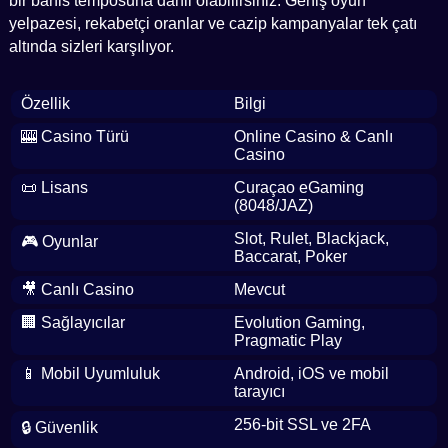
bir bahis temposuna dahil olabilirsiniz. Geniş oyun
yelpazesi, rekabetçi oranlar ve cazip kampanyalar tek çatı
altında sizleri karşılıyor.
Özellik
Bilgi
🎰 Casino Türü
Online Casino & Canlı
Casino
📜 Lisans
Curaçao eGaming
(8048/JAZ)
Slot, Rulet, Blackjack,
🎮 Oyunlar
Baccarat, Poker
🎥 Canlı Casino
Mevcut
🏢 Sağlayıcılar
Evolution Gaming,
Pragmatic Play
📱 Mobil Uyumluluk
Android, iOS ve mobil
tarayıcı
256-bit SSL ve 2FA
🔒 Güvenlik