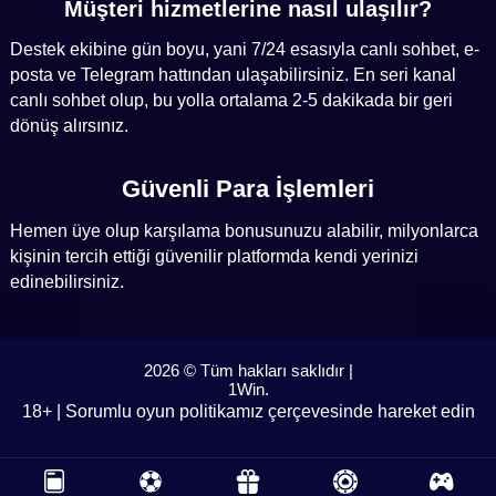
Müşteri hizmetlerine nasıl ulaşılır?
Destek ekibine gün boyu, yani 7/24 esasıyla canlı sohbet, e-
posta ve Telegram hattından ulaşabilirsiniz. En seri kanal
canlı sohbet olup, bu yolla ortalama 2-5 dakikada bir geri
dönüş alırsınız.
Güvenli Para İşlemleri
Hemen üye olup karşılama bonusunuzu alabilir, milyonlarca
kişinin tercih ettiği güvenilir platformda kendi yerinizi
edinebilirsiniz.
2026 © Tüm hakları saklıdır |
1Win.
18+ | Sorumlu oyun politikamız çerçevesinde hareket edin