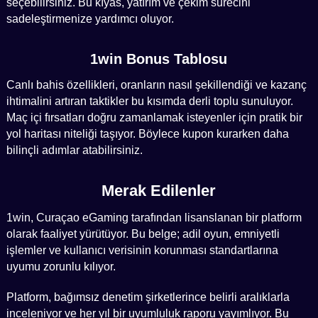
seçebilirsiniz. Bu kıyas, yatırım ve çekim sürecini
sadeleştirmenize yardımcı oluyor.
1win Bonus Tablosu
Canlı bahis özellikleri, oranların nasıl şekillendiği ve kazanç
ihtimalini artıran taktikler bu kısımda derli toplu sunuluyor.
Maç içi fırsatları doğru zamanlamak isteyenler için pratik bir
yol haritası niteliği taşıyor. Böylece kupon kurarken daha
bilinçli adımlar atabilirsiniz.
Merak Edilenler
1win, Curaçao eGaming tarafından lisanslanan bir platform
olarak faaliyet yürütüyor. Bu belge; adil oyun, emniyetli
işlemler ve kullanıcı verisinin korunması standartlarına
uyumu zorunlu kılıyor.
Platform, bağımsız denetim şirketlerince belirli aralıklarla
inceleniyor ve her yıl bir uyumluluk raporu yayımlıyor. Bu