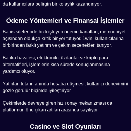
da kullanıcılara belirgin bir kolaylık kazandırıyor.
Ödeme Yöntemleri ve Finansal İşlemler
Bahis sitelerinde hızlı işleyen ödeme kanalları, memnuniyet
açısından oldukça kritik bir yer tutuyor. 1win, kullanıcılarına
birbirinden farklı yatırım ve çekim seçenekleri tanıyor.
Banka havalesi, elektronik cüzdanlar ve kripto para
alternatifleri, işlemlerin kısa sürede sonuçlanmasına
yardımcı oluyor.
Yatırılan tutarın anında hesaba düşmesi, kullanıcı deneyimini
gözle görülür biçimde iyileştiriyor.
Çekimlerde devreye giren hızlı onay mekanizması da
platformun öne çıkan artıları arasında sayılıyor.
Casino ve Slot Oyunları