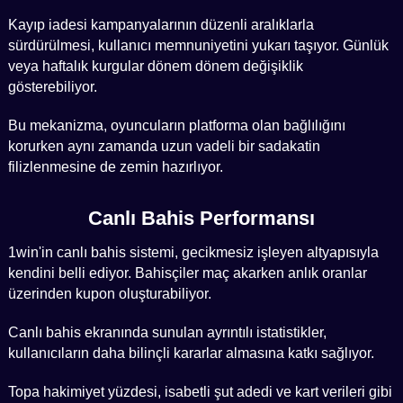
Kayıp iadesi kampanyalarının düzenli aralıklarla
sürdürülmesi, kullanıcı memnuniyetini yukarı taşıyor. Günlük
veya haftalık kurgular dönem dönem değişiklik
gösterebiliyor.
Bu mekanizma, oyuncuların platforma olan bağlılığını
korurken aynı zamanda uzun vadeli bir sadakatin
filizlenmesine de zemin hazırlıyor.
Canlı Bahis Performansı
1win'in canlı bahis sistemi, gecikmesiz işleyen altyapısıyla
kendini belli ediyor. Bahisçiler maç akarken anlık oranlar
üzerinden kupon oluşturabiliyor.
Canlı bahis ekranında sunulan ayrıntılı istatistikler,
kullanıcıların daha bilinçli kararlar almasına katkı sağlıyor.
Topa hakimiyet yüzdesi, isabetli şut adedi ve kart verileri gibi