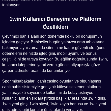
toplanıyor.
1win Kullanıcı Deneyimi ve Platform
Özellikleri
Çevrimiçi bahis alanı son dönemde köklü bir dönüşümün
içinden geçiyor. Bahisçiler bugün yalnızca oran tablolarına
bakmıyor; aynı zamanda sitenin ne kadar güvenli olduğunu,
ödemelerin ne hızda işlediğini, mobil uyumu ve bonus
çeşitliliğini de tartıya koyuyor. Bu eğilim doğrultusunda 1win,
kullanıcı taleplerine yanıt veren güncel altyapısıyla göze
çarpan adresler arasında konumlanıyor.
Spor müsabakaları, canlı casino oyunları ve olgunlaşmış
canlı bahis sistemiyle geniş bir kitleye seslenen platform,
yalın arayüzü sayesinde kullanımı da kolaylaştırıyor.
Kullanıcıların en sık araştırdığı başlıklar arasında 1win giriş,
1win yeni giriş, 1win sitesi, 1win kayıp bonusu ve 1win yeni
giriş adresi gibi konular ön sıralarda yer alıyor.