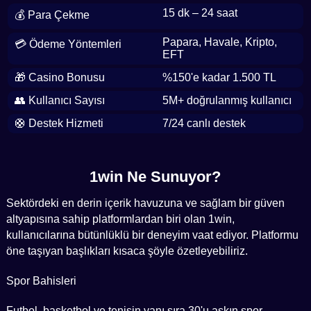
15 dk – 24 saat
💰 Para Çekme
Papara, Havale, Kripto,
💳 Ödeme Yöntemleri
EFT
🎁 Casino Bonusu
%150'e kadar 1.500 TL
👥 Kullanıcı Sayısı
5M+ doğrulanmış kullanıcı
🛟 Destek Hizmeti
7/24 canlı destek
1win Ne Sunuyor?
Sektördeki en derin içerik havuzuna ve sağlam bir güven
altyapısına sahip platformlardan biri olan 1win,
kullanıcılarına bütünlüklü bir deneyim vaat ediyor. Platformu
öne taşıyan başlıkları kısaca şöyle özetleyebiliriz.
Spor Bahisleri
Futbol, basketbol ve tenisin yanı sıra 30'u aşkın spor