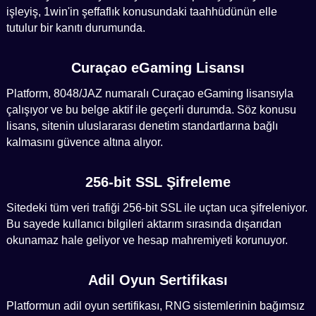
işleyiş, 1win'in şeffaflık konusundaki taahhüdünün elle
tutulur bir kanıtı durumunda.
Curaçao eGaming Lisansı
Platform, 8048/JAZ numaralı Curaçao eGaming lisansıyla
çalışıyor ve bu belge aktif ile geçerli durumda. Söz konusu
lisans, sitenin uluslararası denetim standartlarına bağlı
kalmasını güvence altına alıyor.
256-bit SSL Şifreleme
Sitedeki tüm veri trafiği 256-bit SSL ile uçtan uca şifreleniyor.
Bu sayede kullanıcı bilgileri aktarım sırasında dışarıdan
okunamaz hale geliyor ve hesap mahremiyeti korunuyor.
Adil Oyun Sertifikası
Platformun adil oyun sertifikası, RNG sistemlerinin bağımsız